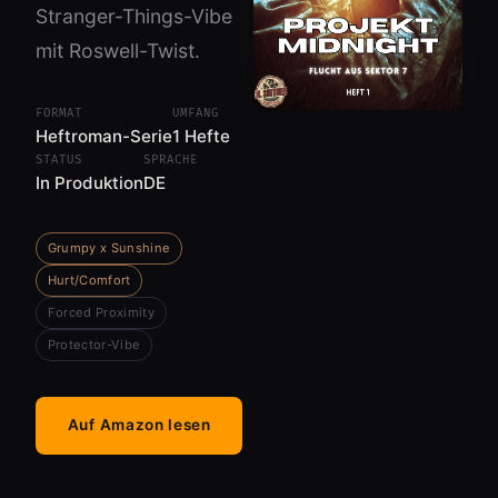
Stranger-Things-Vibe
mit Roswell-Twist.
FORMAT
UMFANG
Heftroman-Serie
1 Hefte
STATUS
SPRACHE
In Produktion
DE
Grumpy x Sunshine
Hurt/Comfort
Forced Proximity
Protector-Vibe
Auf Amazon lesen